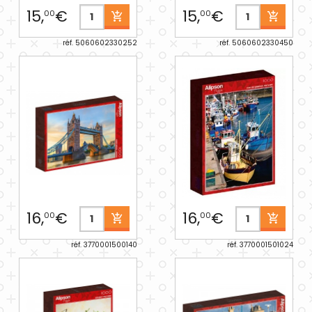
15,
€
15,
€
00
00
réf. 5060602330252
réf. 5060602330450
16,
€
16,
€
00
00
réf. 3770001500140
réf. 3770001501024