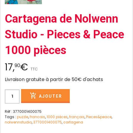
Cartagena de Nolwenn
Studio - Pieces & Peace
1000 pièces
17,
€
90
TTC
Livraison gratuite à partir de 50€ d'achats
AJOUTER
Réf : 3770001400075
Tags :
puzzle
,
francais
,
1000 pièces
,
français
,
Pieces&peace
,
nolwennstudio
,
3770001400075
,
cartagena