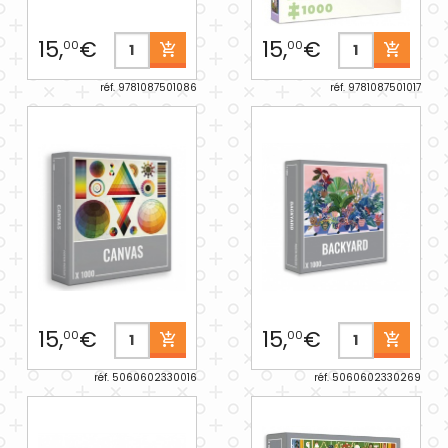
15,
€
15,
€
00
00
réf. 9781087501086
réf. 9781087501017
15,
€
15,
€
00
00
réf. 5060602330016
réf. 5060602330269