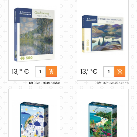
13,
€
13,
€
00
00
réf. 9780764970658
réf. 9780764984556