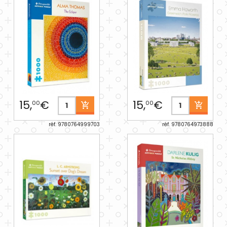
15,
€
15,
€
00
00
réf. 9780764999703
réf. 9780764973888