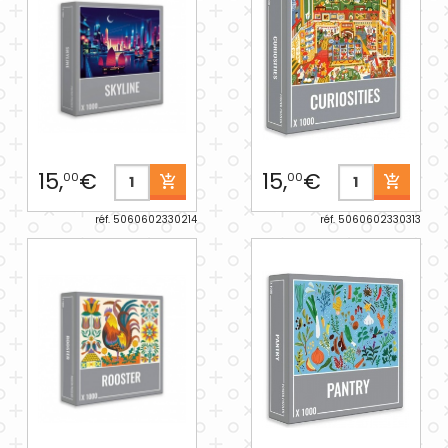
15,
€
15,
€
00
00
réf. 5060602330214
réf. 5060602330313