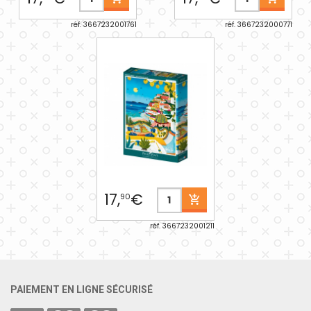
réf. 3667232001761
réf. 3667232000771
17,
€
90
réf. 3667232001211
PAIEMENT EN LIGNE SÉCURISÉ