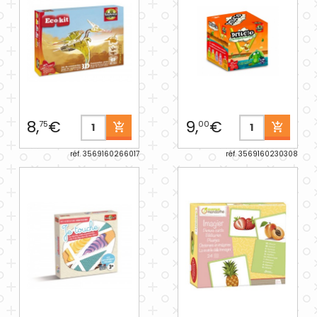
8,
€
9,
€
75
00
réf. 3569160266017
réf. 3569160230308