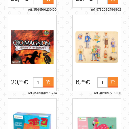
réf. 3569160230100
réf. 9782092786802
20,
€
6,
€
95
00
réf. 3569160270274
réf. 4020972115010