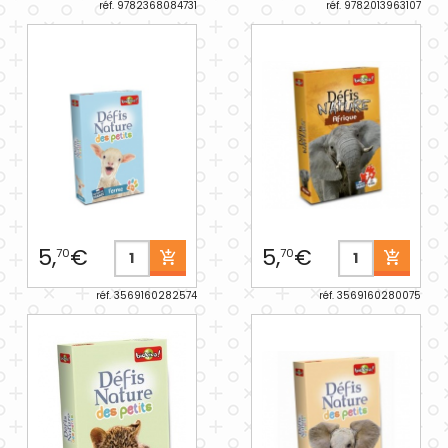
réf. 9782368084731
réf. 9782013963107
5,
€
5,
€
70
70
réf. 3569160282574
réf. 3569160280075