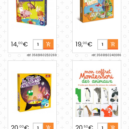
14,
€
19,
€
00
00
réf. 3569160250269
réf. 3569160240086
20,
€
20,
€
00
50