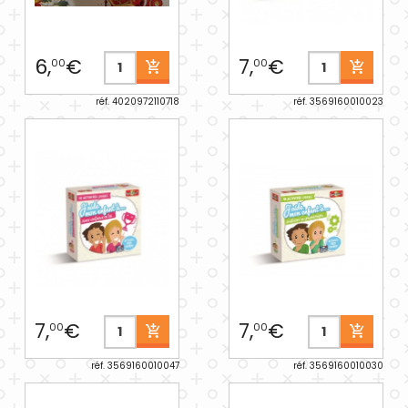
6,
€
7,
€
00
00
réf. 4020972110718
réf. 3569160010023
7,
€
7,
€
00
00
réf. 3569160010047
réf. 3569160010030