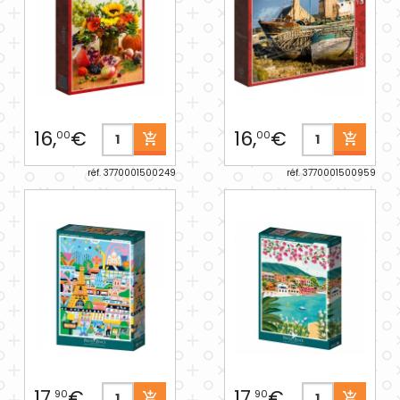
16,
€
16,
€
00
00
réf. 3770001500249
réf. 3770001500959
17,
€
17,
€
90
90