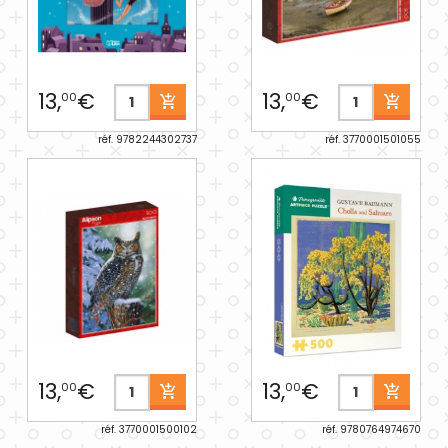
13,
€
13,
€
00
00
réf. 9782244302737
réf. 3770001501055
13,
€
13,
€
00
00
réf. 3770001500102
réf. 9780764974670