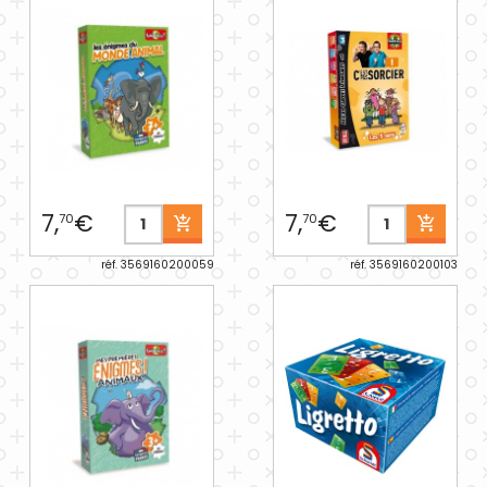
7,
€
7,
€
70
70
réf. 3569160200059
réf. 3569160200103