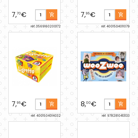
7,
€
7,
€
70
95
réf. 3569160200172
réf. 4001504011079
7,
€
8,
€
95
00
réf. 4001504014032
réf. 9782810413133