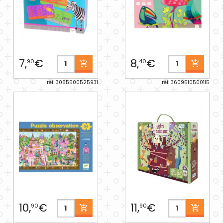
7,
€
8,
€
90
40
réf. 3065500525931
réf. 3609510500115
10,
€
11,
€
90
90