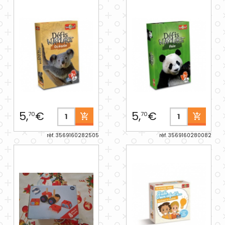
5,
€
5,
€
70
70
réf. 3569160282505
réf. 3569160280082