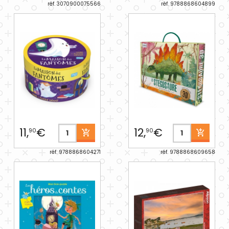
réf. 3070900075566
réf. 9788868604899
11,
€
12,
€
90
90
réf. 9788868604271
réf. 9788868609658