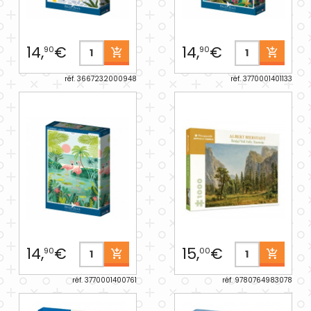
14,
€
14,
€
90
90
réf. 3667232000948
réf. 3770001401133
14,
€
15,
€
90
00
réf. 3770001400761
réf. 9780764983078