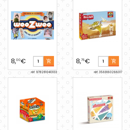
8,
€
8,
€
00
75
réf. 9782810413133
réf. 3569160266017