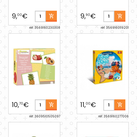
9,
€
9,
€
00
90
réf. 3569160230308
réf. 3569160119201
10,
€
11,
€
70
00
réf. 3609510505097
réf. 3569160277006