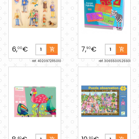
6,
€
7,
€
00
90
réf. 4020972115010
réf. 3065500525931
40
90