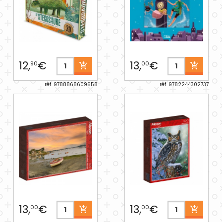
12,
€
13,
€
90
00
réf. 9788868609658
réf. 9782244302737
13,
€
13,
€
00
00