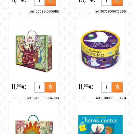
8,
€
10,
€
réf. 3609510500115
réf. 3070900075566
11,
€
11,
€
90
90
réf. 9788868604899
réf. 9788868604271