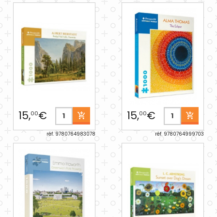
15,
€
15,
€
00
00
réf. 9780764983078
réf. 9780764999703