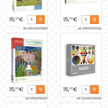
15,
€
15,
€
00
00
réf. 9780764973888
réf. 9781087501086
15,
€
15,
€
00
00
réf. 9781087501017
réf. 5060602330016