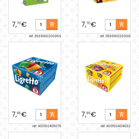
7,
€
7,
€
70
70
réf. 3569160200059
réf. 3569160200103
7,
€
7,
€
95
95
réf. 4001504011079
réf. 4001504014032