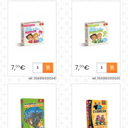
7,
€
7,
€
00
00
réf. 3569160010047
réf. 3569160010030