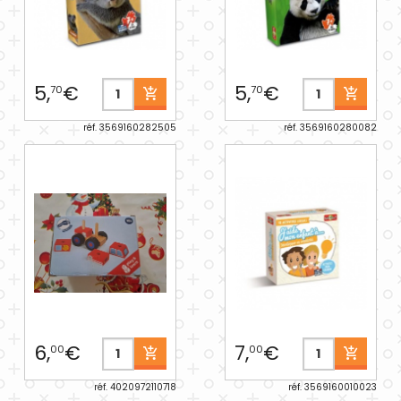
5,
€
5,
€
70
70
réf. 3569160282505
réf. 3569160280082
6,
€
7,
€
00
00
réf. 4020972110718
réf. 3569160010023