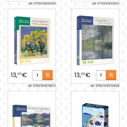
réf. 3770001501055
réf. 3770001500102
13,
€
13,
€
00
00
réf. 9780764974670
réf. 9780764970658