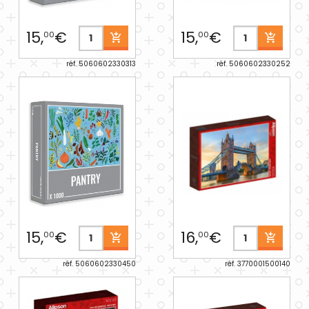
15,
€
15,
€
00
00
réf. 5060602330313
réf. 5060602330252
15,
€
16,
€
00
00
réf. 5060602330450
réf. 3770001500140