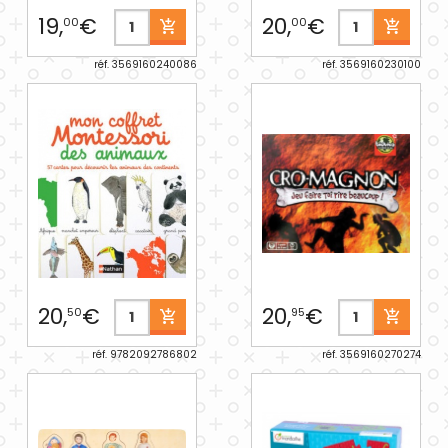
19,
€
20,
€
00
00
réf. 3569160240086
réf. 3569160230100
20,
€
20,
€
50
95
réf. 9782092786802
réf. 3569160270274