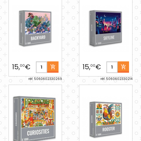
15,
€
15,
€
00
00
réf. 5060602330269
réf. 5060602330214