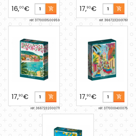
16,
€
17,
€
00
90
réf. 3770001500959
réf. 3667232001761
17,
€
17,
€
90
90
réf. 3667232000771
réf. 3770001400075