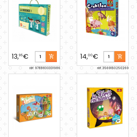
13,
€
14,
€
95
00
réf. 9788830301986
réf. 3569160250269