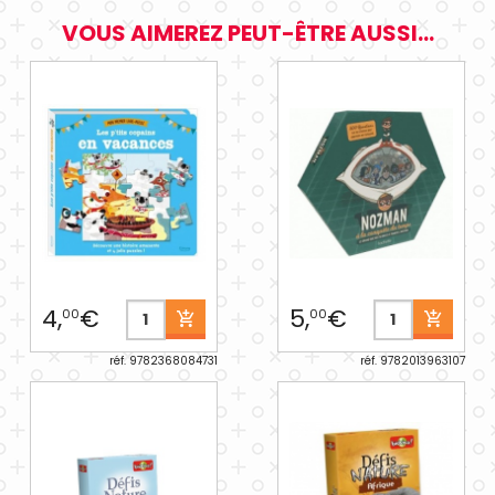
VOUS AIMEREZ PEUT-ÊTRE AUSSI...
4,
€
5,
€
00
00
réf. 9782368084731
réf. 9782013963107