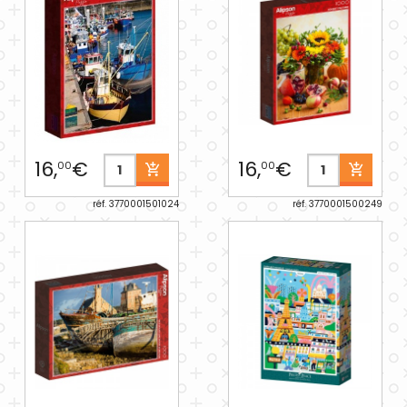
16,
€
16,
€
00
00
réf. 3770001501024
réf. 3770001500249