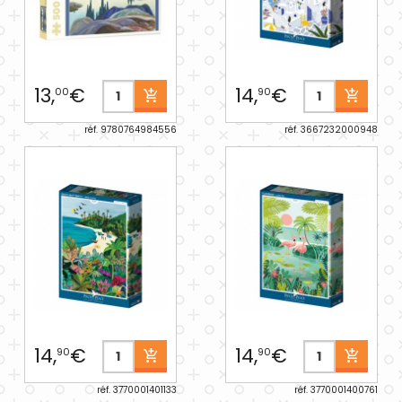
13,
€
14,
€
00
90
réf. 9780764984556
réf. 3667232000948
14,
€
14,
€
90
90
réf. 3770001401133
réf. 3770001400761