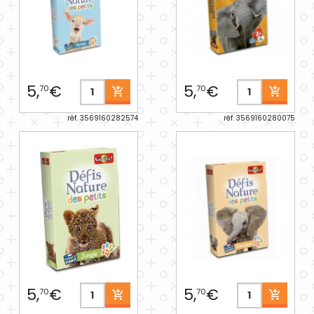
5,
€
5,
€
70
70
réf. 3569160282574
réf. 3569160280075
5,
€
5,
€
70
70