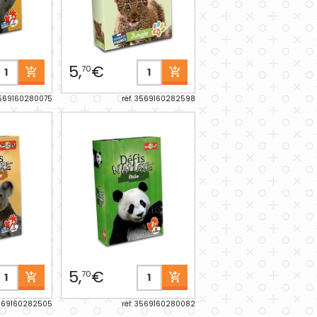
5,
€
70
3569160280075
réf. 3569160282598
5,
€
70
3569160282505
réf. 3569160280082