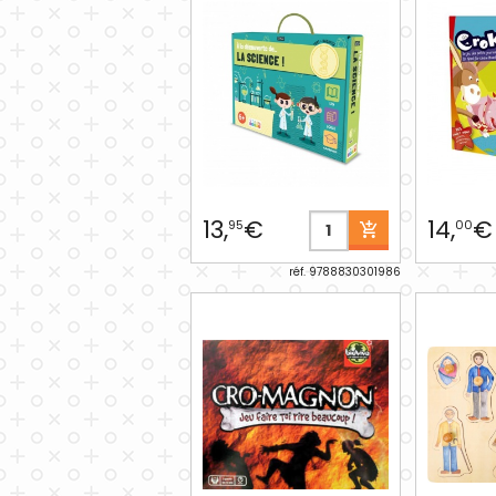
13,
€
14,
€
95
00
réf. 9788830301986