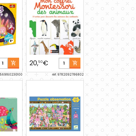
20,
€
50
 3569160230100
réf. 9782092786802