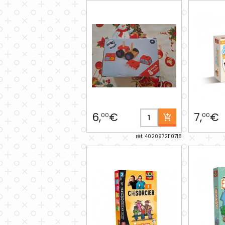
6,
€
7,
€
00
00
réf. 4020972110718