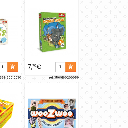
7,
€
70
 3569160010030
réf. 3569160200059