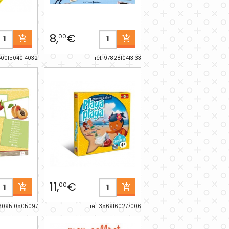
8,
€
00
 4001504014032
réf. 9782810413133
11,
€
00
3609510505097
réf. 3569160277006