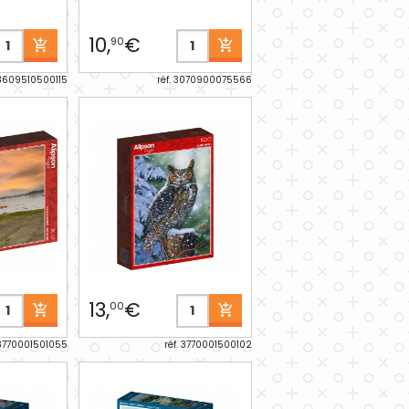
10,
€
90
 3609510500115
réf. 3070900075566
13,
€
00
 3770001501055
réf. 3770001500102