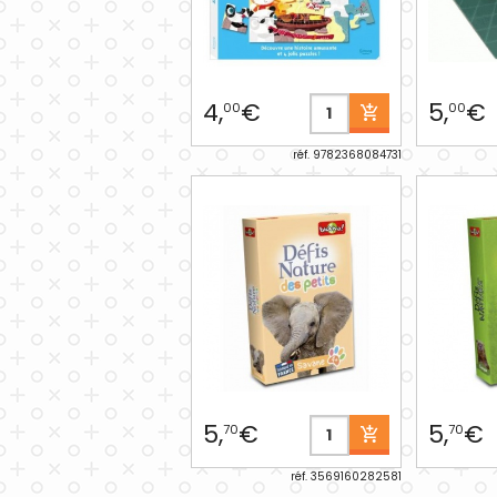
4,
€
5,
€
00
00
réf. 9782368084731
5,
€
5,
€
70
70
réf. 3569160282581