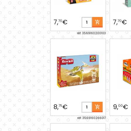
7,
€
7,
€
70
70
réf. 3569160200103
8,
€
9,
€
75
00
réf. 3569160266017