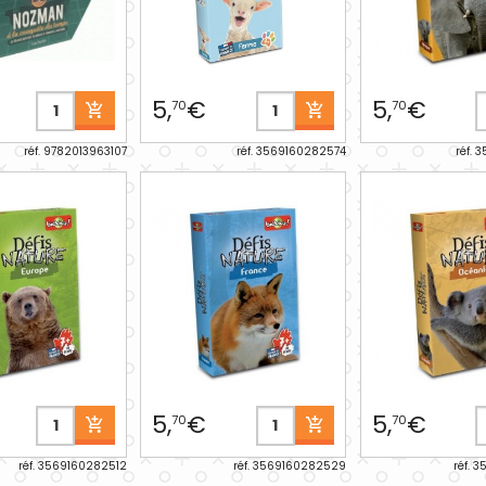
5,
€
5,
€
70
70
réf. 9782013963107
réf. 3569160282574
réf. 
5,
€
5,
€
70
70
réf. 3569160282512
réf. 3569160282529
réf. 