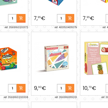
7,
€
7,
€
95
95
réf. 3569160200172
réf. 4001504011079
réf.
9,
€
10,
€
90
70
réf. 3569160230308
réf. 3569160119201
réf. 