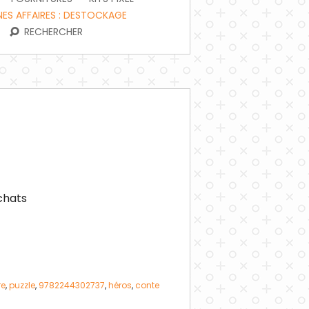
ES AFFAIRES : DESTOCKAGE
RECHERCHER
achats
re
,
puzzle
,
9782244302737
,
héros
,
conte