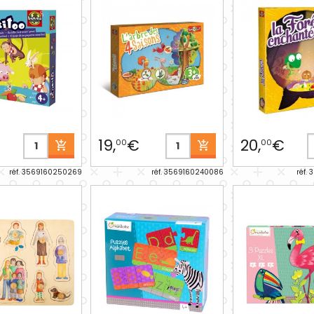
19,
€
20,
€
00
00
réf. 3569160250269
réf. 3569160240086
réf.