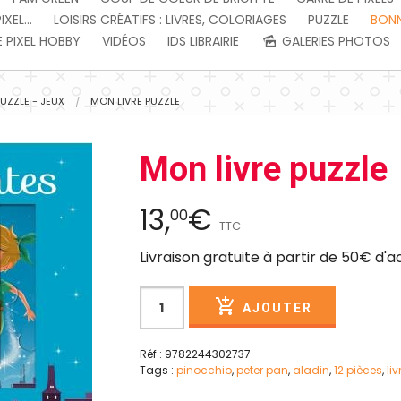
EL...
LOISIRS CRÉATIFS : LIVRES, COLORIAGES
PUZZLE
BONN
 PIXEL HOBBY
VIDÉOS
IDS LIBRAIRIE
GALERIES PHOTOS
PUZZLE - JEUX
MON LIVRE PUZZLE
Mon livre puzzle
13,
€
00
TTC
Livraison gratuite à partir de 50€ d'
AJOUTER
Réf : 9782244302737
Tags :
pinocchio
,
peter pan
,
aladin
,
12 pièces
,
liv