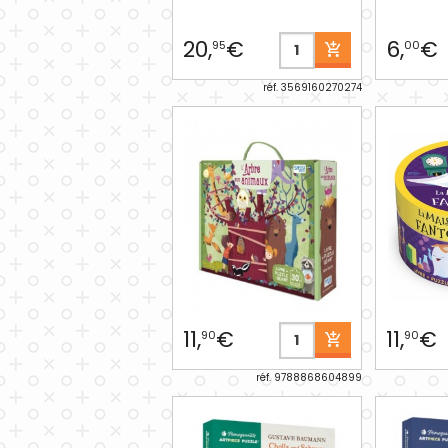
20,
€
6,
€
95
00
réf. 3569160270274
11,
€
11,
€
90
90
réf. 9788868604899