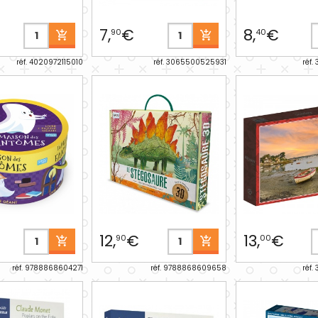
7,
€
8,
€
90
40
réf. 4020972115010
réf. 3065500525931
réf.
12,
€
13,
€
90
00
réf. 9788868604271
réf. 9788868609658
réf.