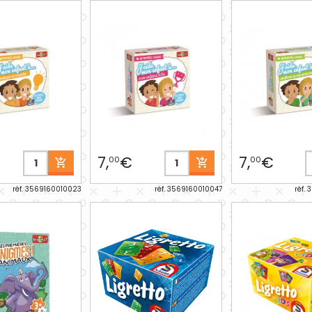
7,
€
7,
€
00
00
réf. 3569160010023
réf. 3569160010047
réf.