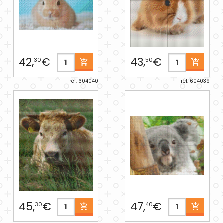
42,
€
43,
€
30
50
réf. 604040
réf. 604039
45,
€
47,
€
30
40