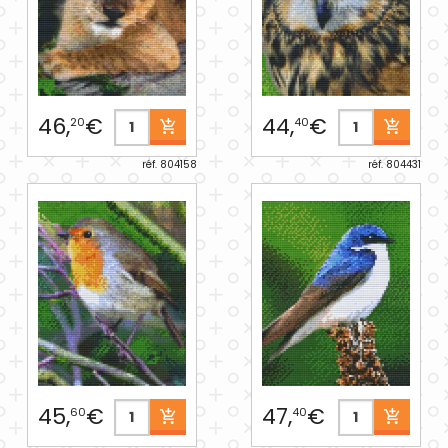
46,
€
44,
€
20
40
réf. 804158
réf. 804431
45,
€
47,
€
60
40