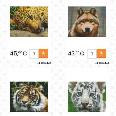
45,
€
43,
€
00
50
réf. 804443
réf. 804444