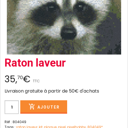
Raton laveur
35,
€
70
TTC
Livraison gratuite à partir de 50€ d'achats
AJOUTER
Réf : 804049
Tags :
raton laveur
,
kit
,
plaque
,
pixel
,
pixelhobby
,
804049*