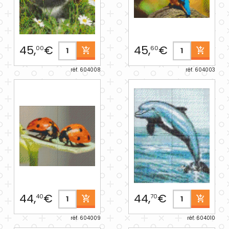
45,
€
45,
€
00
60
réf. 604008
réf. 604003
44,
€
44,
€
40
70
réf. 604009
réf. 604010