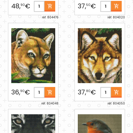
48,
€
37,
€
90
50
réf. 804476
réf. 804020
36,
€
37,
€
90
80
réf. 804048
réf. 804050