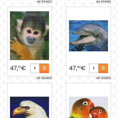
réf. 804432
réf. 804433
47,
€
47,
€
10
40
réf. 804468
réf. 804016