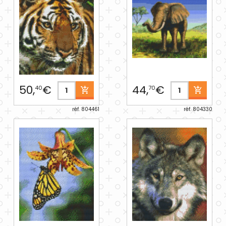
50,
€
44,
€
40
70
réf. 804461
réf. 804330