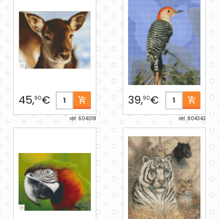
45,
€
39,
€
90
90
réf. 604018
réf. 804343