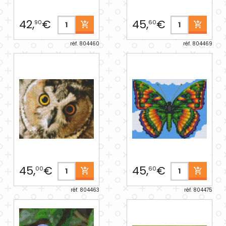
42,
€
45,
€
90
60
réf. 804460
réf. 804469
45,
€
45,
€
00
60
réf. 804463
réf. 804475