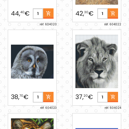
44,
€
42,
€
40
30
réf. 604020
réf. 604022
38,
€
37,
€
70
20
réf. 604023
réf. 604024