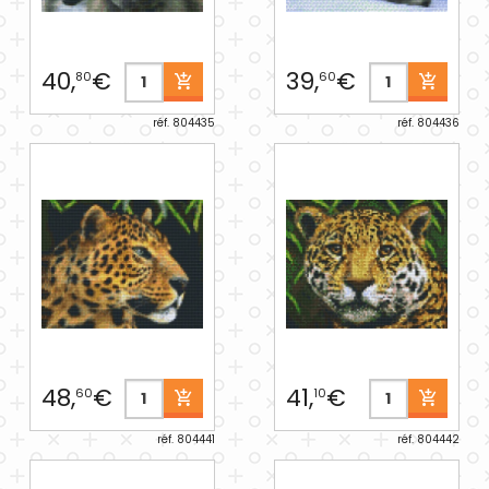
40,
€
39,
€
80
60
réf. 804435
réf. 804436
48,
€
41,
€
60
10
réf. 804441
réf. 804442