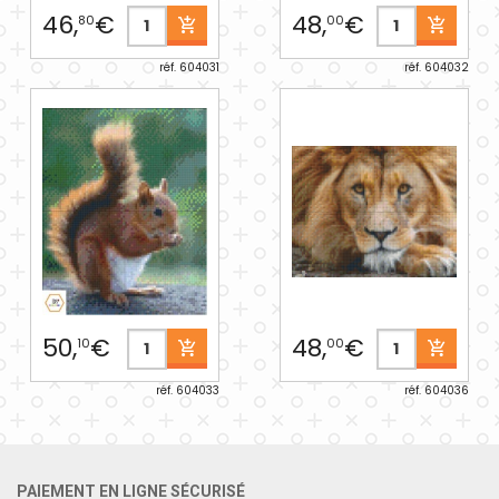
46,
€
48,
€
80
00
réf. 604031
réf. 604032
50,
€
48,
€
10
00
réf. 604033
réf. 604036
PAIEMENT EN LIGNE SÉCURISÉ