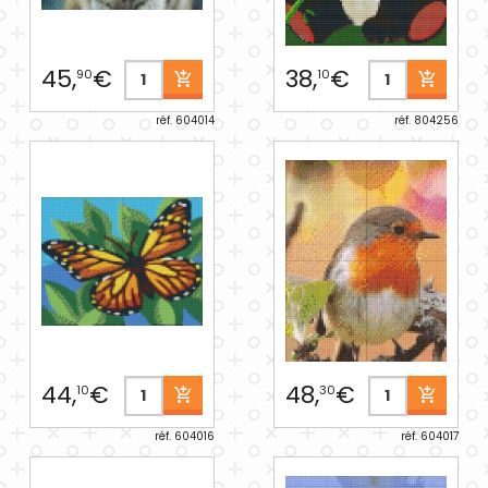
45,
€
38,
€
90
10
réf. 604014
réf. 804256
44,
€
48,
€
10
30
réf. 604016
réf. 604017