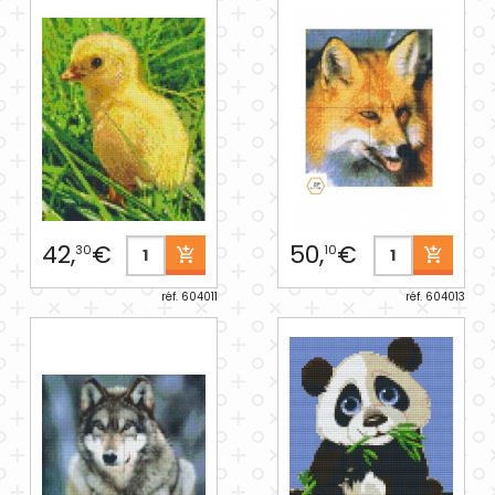
42,
€
50,
€
30
10
réf. 604011
réf. 604013