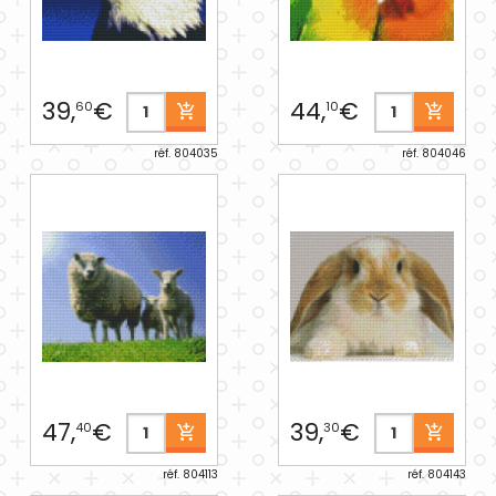
39,
€
44,
€
60
10
réf. 804035
réf. 804046
47,
€
39,
€
40
30
réf. 804113
réf. 804143