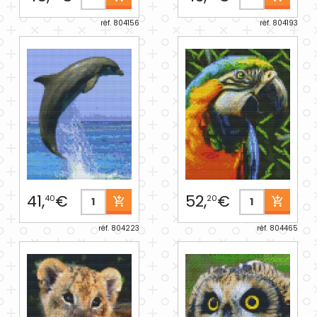
réf. 804156
réf. 804193
41,
€
52,
€
40
20
réf. 804223
réf. 804465