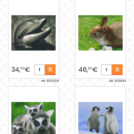
34,
€
46,
€
50
50
réf. 804268
réf. 804434