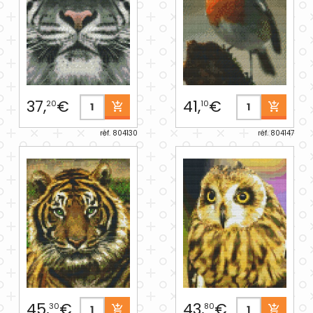
37,
€
41,
€
20
10
réf. 804130
réf. 804147
45,
€
43,
€
30
80