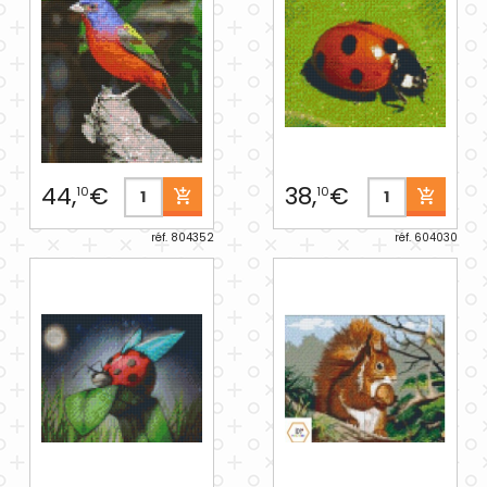
44,
€
38,
€
10
10
réf. 804352
réf. 604030