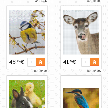
réf. 804142
réf. 604005
48,
€
41,
€
30
10
réf. 604001
réf. 604002