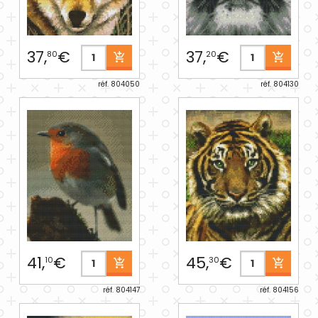
37,
€
37,
€
80
20
réf. 804050
réf. 804130
41,
€
45,
€
10
30
réf. 804147
réf. 804156