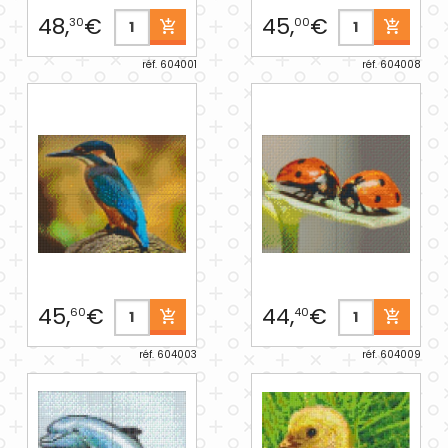
48,
€
45,
€
30
00
réf. 604001
réf. 604008
45,
€
44,
€
60
40
réf. 604003
réf. 604009