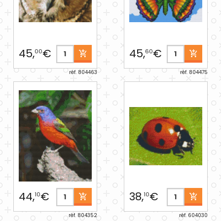
45,
€
45,
€
00
60
réf. 804463
réf. 804475
44,
€
38,
€
10
10
réf. 804352
réf. 604030