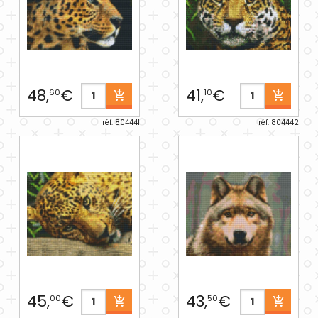
48,
€
41,
€
60
10
réf. 804441
réf. 804442
45,
€
43,
€
00
50