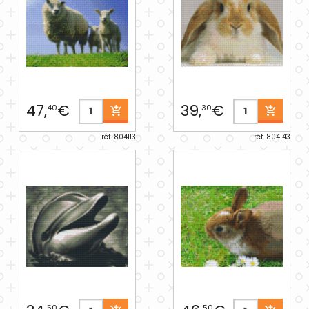
47,
€
39,
€
40
30
réf. 804113
réf. 804143
50
50