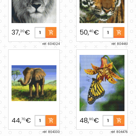
37,
€
50,
€
20
40
réf. 604024
réf. 804461
44,
€
48,
€
70
90
réf. 804330
réf. 804476