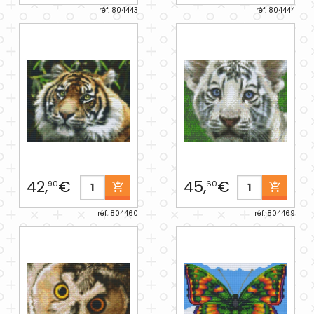
réf. 804443
réf. 804444
42,
€
45,
€
90
60
réf. 804460
réf. 804469