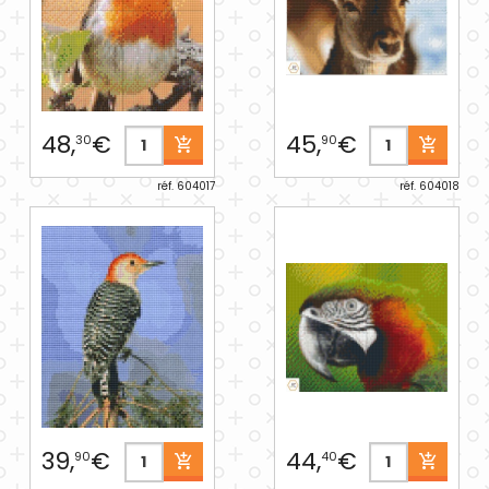
48,
€
45,
€
30
90
réf. 604017
réf. 604018
39,
€
44,
€
90
40