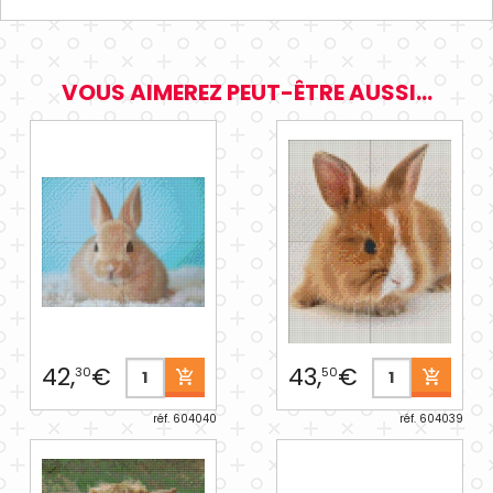
VOUS AIMEREZ PEUT-ÊTRE AUSSI...
42,
€
43,
€
30
50
réf. 604040
réf. 604039