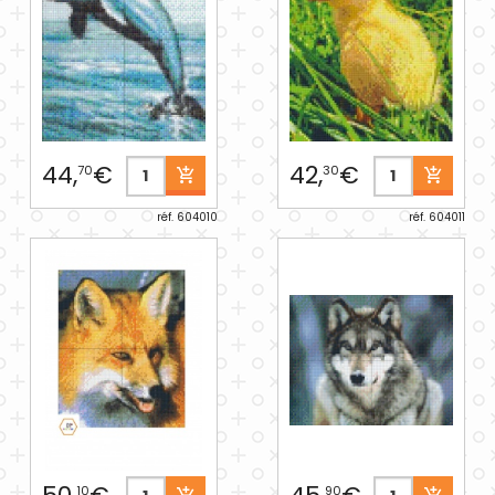
44,
€
42,
€
70
30
réf. 604010
réf. 604011
10
90