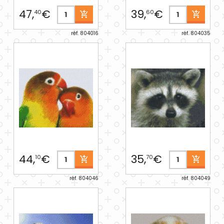
47,
€
39,
€
40
60
réf. 804016
réf. 804035
44,
€
35,
€
10
70
réf. 804046
réf. 804049