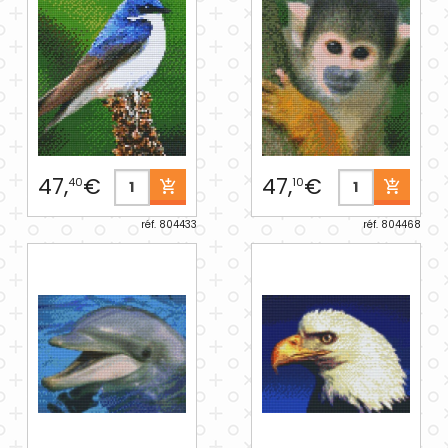
47,
€
47,
€
40
10
réf. 804433
réf. 804468