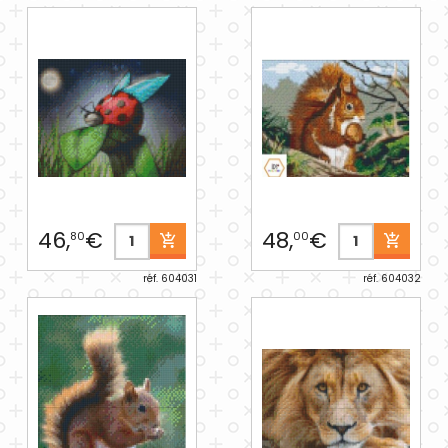
46,
€
48,
€
80
00
réf. 604031
réf. 604032