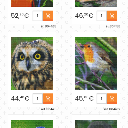
52,
€
46,
€
20
20
réf. 804465
réf. 804158
44,
€
45,
€
40
60
réf. 804431
réf. 804432