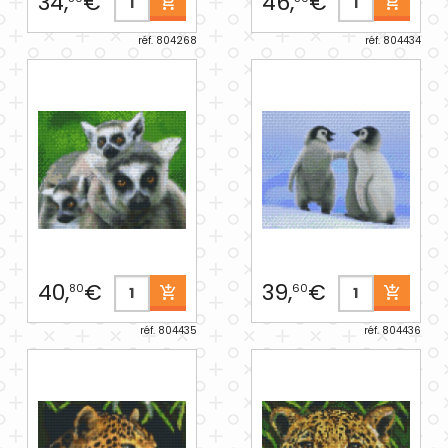
34,
€
46,
€
réf. 804268
réf. 804434
40,
€
39,
€
80
60
réf. 804435
réf. 804436