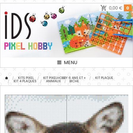
0,00 €
0
MENU
KITS PIXEL
KIT PIXELHOBBY 6 ANS ET +
KIT PLAQUE
KIT 4 PLAQUES
ANIMAUX
BICHE