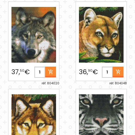
37,
€
36,
€
50
90
réf. 804020
réf. 804048