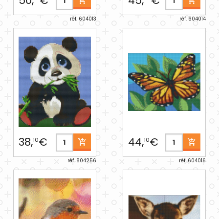
50,
€
45,
€
réf. 604013
réf. 604014
38,
€
44,
€
10
10
réf. 804256
réf. 604016