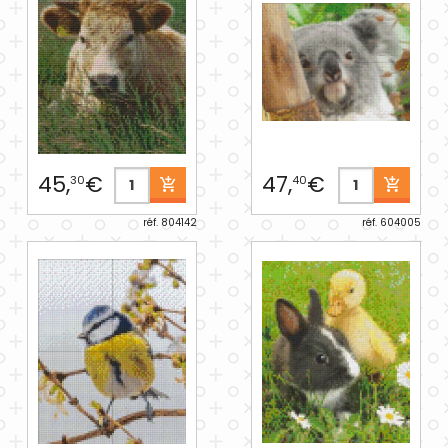
45,
€
47,
€
30
40
réf. 804142
réf. 604005