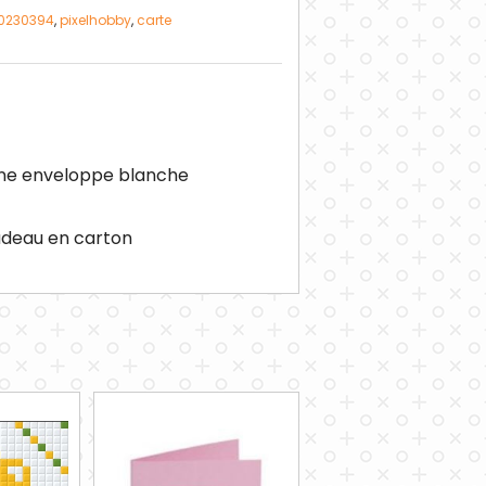
20230394
,
pixelhobby
,
carte
une enveloppe blanche
cadeau en carton