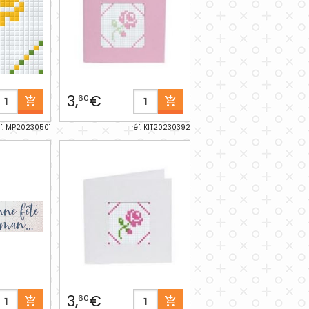
3,
€
60
éf. MP20230501
réf. KIT20230392
3,
€
60