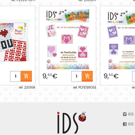
réf. P2020-30-1
réf. 23018m
r
9,
€
9,
€
50
50
réf. 23016R
réf. PCFETEROSE
ré
IDS
IDS 