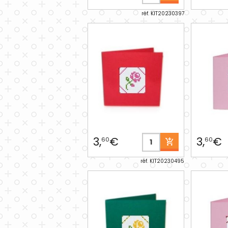
réf. KIT20230397
3,
€
3,
€
60
60
réf. KIT20230495