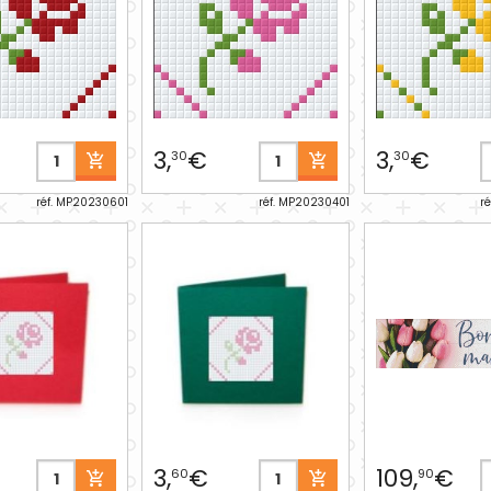
3,
€
3,
€
30
30
réf. MP20230601
réf. MP20230401
r
3,
€
109,
€
60
90