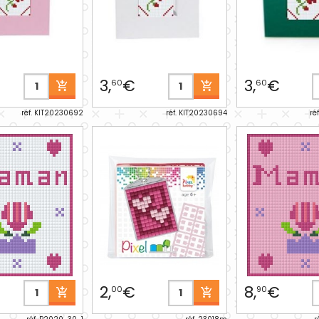
3,
€
3,
€
60
60
réf. KIT20230692
réf. KIT20230694
ré
2,
€
8,
€
00
90