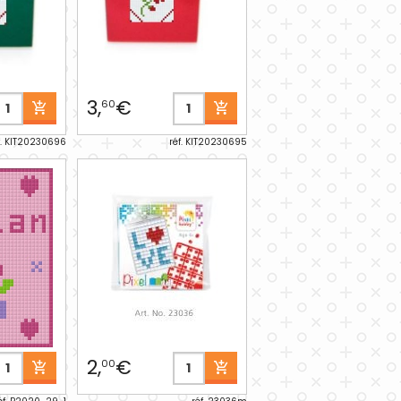
3,
€
60
f. KIT20230696
réf. KIT20230695
2,
€
00