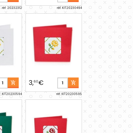
réf. 20232312
réf. KIT20230494
3,
€
60
f. KIT20230594
réf. KIT20230595