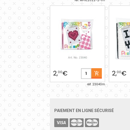
réf. MPXL2022-2-1m
2,
€
2,
€
00
00
réf. 23040m
PAIEMENT EN LIGNE SÉCURISÉ