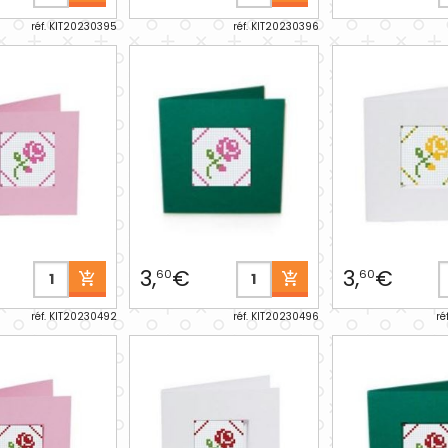
réf. KIT20230395
réf. KIT20230396
3,
€
3,
€
60
60
réf. KIT20230492
réf. KIT20230496
ré