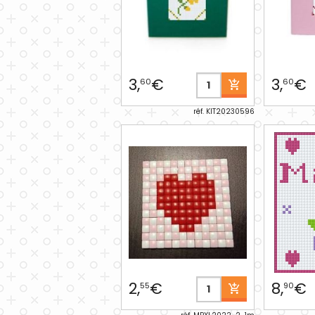
3,
€
3,
€
60
60
réf. KIT20230596
2,
€
8,
€
55
90