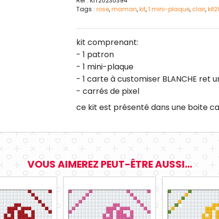
Réf : KIT20230394
Tags :
rose
,
maman
,
kit
,
1 mini-plaque
,
clair
,
kit
kit comprenant:
- 1 patron
- 1 mini-plaque
- 1 carte à customiser BLANCHE ret 
- carrés de pixel
ce kit est présenté dans une boite 
VOUS AIMEREZ PEUT-ÊTRE AUSSI...