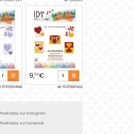
éf. P2020-29-1
réf. 23036m
9,
€
50
f. PCFETEPARME
réf. PCFETEROUGE
 Pixelhobby sur instagram
Pixelhobby sur facebook