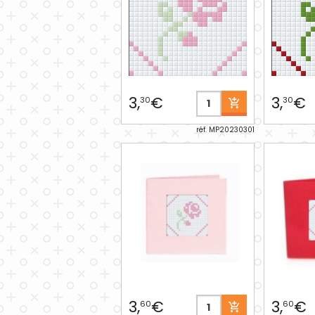
3,
€
3,
€
30
30
réf. MP20230301
3,
€
3,
€
60
60