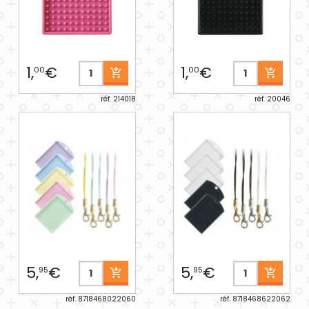
1,
€
1,
€
00
00
réf. 214018
réf. 20046
5,
€
5,
€
95
95
réf. 8718468022060
réf. 8718468622062