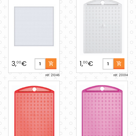
3,
€
1,
€
00
00
réf. 21046
réf. 20014