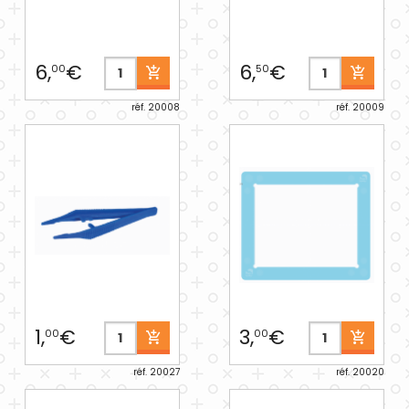
6,
€
6,
€
00
50
réf. 20008
réf. 20009
1,
€
3,
€
00
00
réf. 20027
réf. 20020