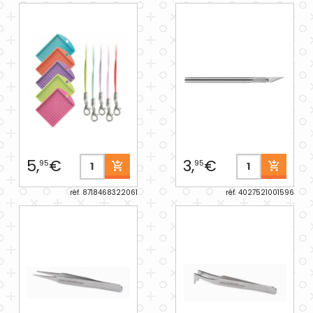
5,
€
3,
€
95
95
réf. 8718468322061
réf. 4027521001596