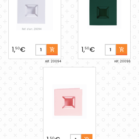
1,
€
1,
€
50
50
réf. 20094
réf. 20096
50