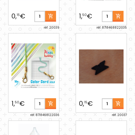
0,
€
1,
€
15
50
réf. 20039
réf. 8718468822035
1,
€
0,
€
50
15
réf. 8718468122036
réf. 20037