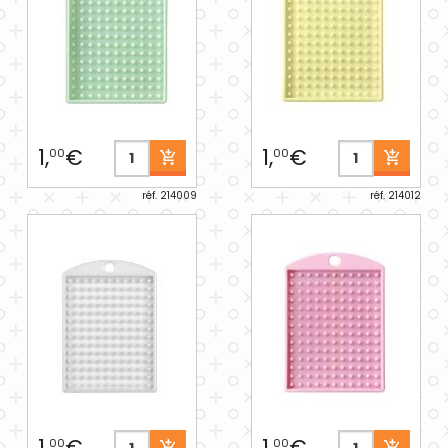
1,
€
1,
€
00
00
réf. 214009
réf. 214012
1,
€
1,
€
00
00