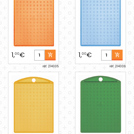
1,
€
1,
€
00
00
réf. 214005
réf. 214006