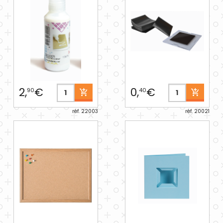
2,
€
0,
€
90
40
réf. 22003
réf. 20021