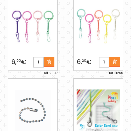
6,
€
6,
€
00
20
réf. 29147
réf. 14266