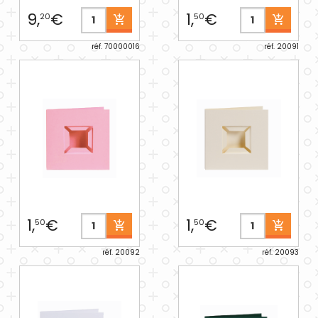
9,
€
1,
€
20
50
réf. 70000016
réf. 20091
1,
€
1,
€
50
50
réf. 20092
réf. 20093