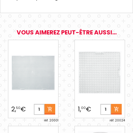
VOUS AIMEREZ PEUT-ÊTRE AUSSI...
2,
€
1,
€
50
00
réf. 20001
réf. 20024