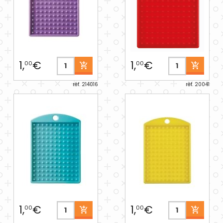
1,
€
1,
€
00
00
réf. 214016
réf. 20041
1,
€
1,
€
00
00