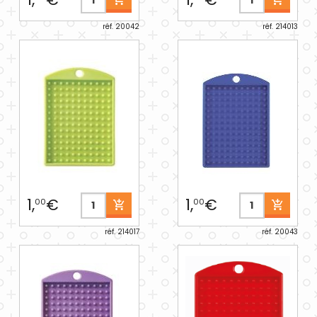
réf. 20042
réf. 214013
1,
€
1,
€
00
00
réf. 214017
réf. 20043