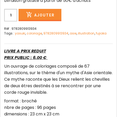
Livraison gratuite à partir de 50€ d'achats
AJOUTER
Réf : 9782809913934
Tags :
yasuki
,
coloriage
,
9782809913934
,
asie
,
illustration
,
fujioka
LIVRE A PRIX REDUIT
PRIX PUBLIC : 6.00 €
Un ouvrage de coloriages composé de 67
illustrations, sur le thème d'un mythe d'Asie orientale.
Ce mythe raconte que les Dieux relient les chevilles
de deux êtres destinés à se rencontrer par une
corde rouge invisible.
format : broché
nbre de pages : 96 pages
dimensions : 23 cm x 23 cm