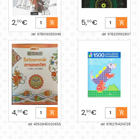
2,
€
5,
€
00
00
réf. 9791090330146
réf. 9782011182807
4,
€
2,
€
00
50
réf. 4050845000655
réf. 9782754214728