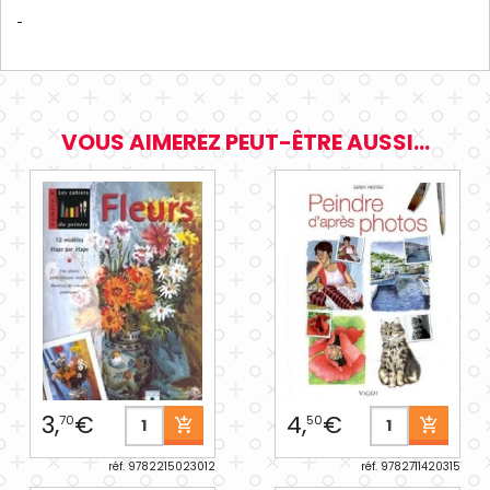
VOUS AIMEREZ PEUT-ÊTRE AUSSI...
3,
€
4,
€
70
50
réf. 9782215023012
réf. 9782711420315