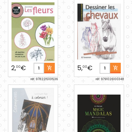
2,
€
5,
€
00
00
réf. 9782215101536
réf. 9791026100348