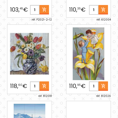
103,
€
110,
€
45
35
réf. P2021-2-12
réf. 612004
118,
€
110,
€
60
95
réf. 812018
réf. 812026