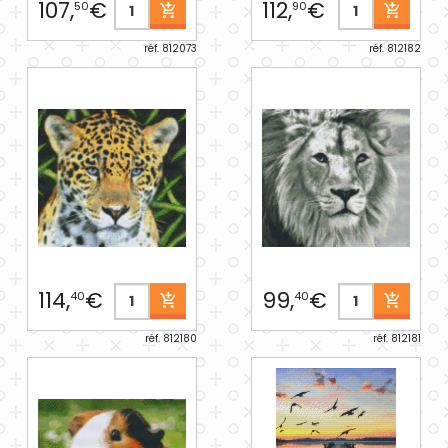
107,
€
112,
€
50
90
réf. 812073
réf. 812182
114,
€
99,
€
40
40
réf. 812180
réf. 812181