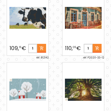
109,
€
110,
€
15
05
réf. 812142
réf. P2020-33-12