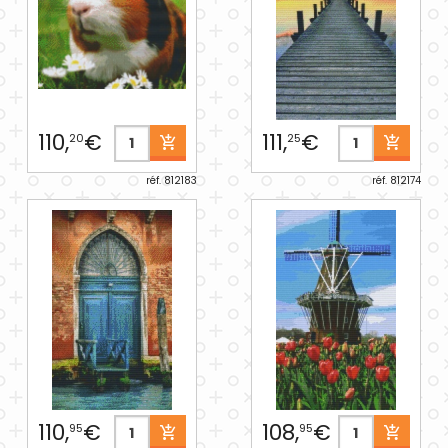
110,
€
111,
€
20
25
réf. 812183
réf. 812174
110,
€
108,
€
95
95