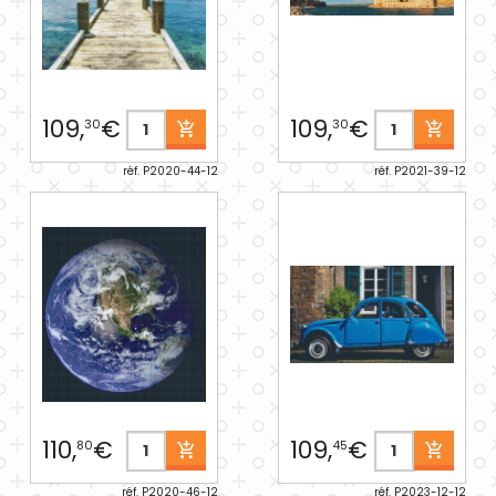
109,
€
109,
€
30
30
réf. P2020-44-12
réf. P2021-39-12
110,
€
109,
€
80
45
réf. P2020-46-12
réf. P2023-12-12