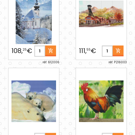
108,
€
111,
€
25
55
réf. 612006
réf. P216003