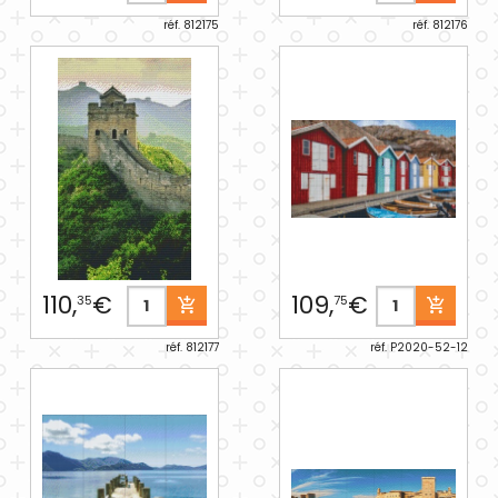
réf. 812175
réf. 812176
110,
€
109,
€
35
75
réf. 812177
réf. P2020-52-12