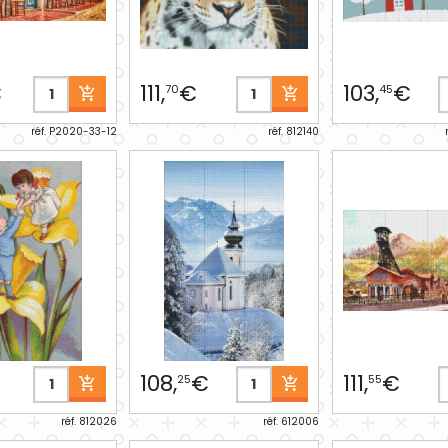
€
111,
€
103,
€
70
45
réf. P2020-33-12
réf. 812140
€
108,
€
111,
€
25
55
réf. 812026
réf. 612006