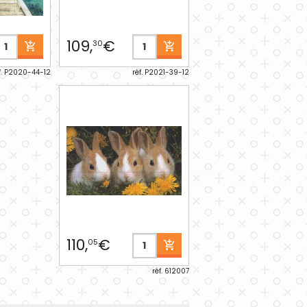
109,
€
30
f. P2020-44-12
réf. P2021-39-12
110,
€
05
réf. 612007