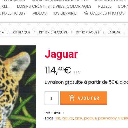
EL...
LOISIRS CRÉATIFS : LIVRES, COLORIAGES
PUZZLE
BONN
 PIXEL HOBBY
VIDÉOS
IDS LIBRAIRIE
GALERIES PHOTOS
T +
KIT PLAQUE
KIT 12-18 PLAQUES
KIT 12 PLAQUES
JAGUAR
Jaguar
114,
€
40
TTC
Livraison gratuite à partir de 50€ d'
AJOUTER
Réf : 812180
Tags :
kit
,
jaguar
,
pixel
,
plaque
,
pixelhobby
,
81218