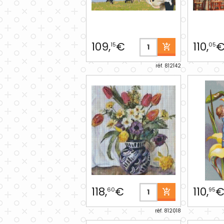
109,
€
110,
15
05
réf. 812142
118,
€
110,
60
95
réf. 812018