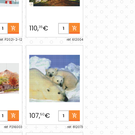
110,
€
35
réf. P2021-2-12
réf. 612004
107,
€
50
réf. P216003
réf. 812073