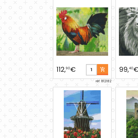
112,
€
99,
90
40
réf. 812182