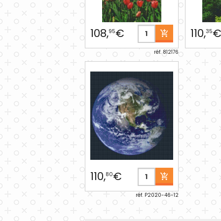
108,
€
110,
95
35
réf. 812176
110,
€
80
réf. P2020-46-12