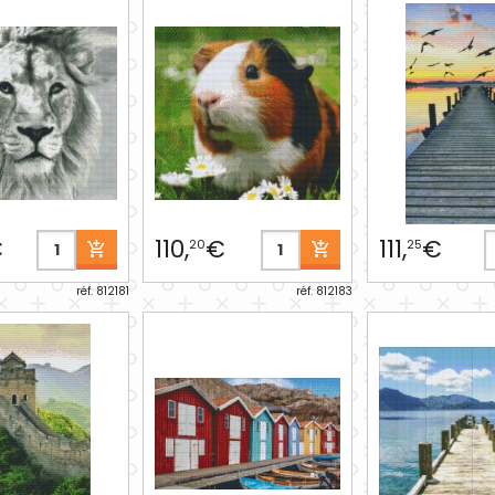
€
110,
€
111,
€
20
25
réf. 812181
réf. 812183