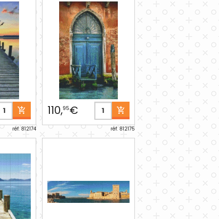
110,
€
95
réf. 812174
réf. 812175