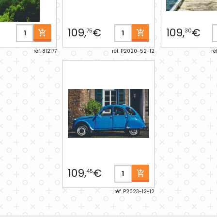
€
109,
€
109,
€
75
30
réf. 812177
réf. P2020-52-12
ré
109,
€
45
réf. P2023-12-12