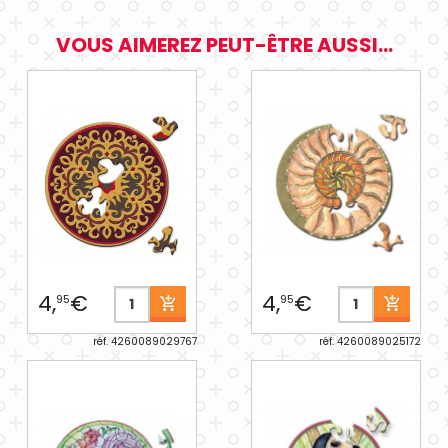
VOUS AIMEREZ PEUT-ÊTRE AUSSI...
4,
€
4,
€
95
95
réf. 4260089029767
réf. 4260089025172