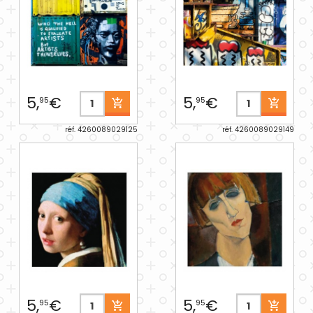
5,
€
5,
€
95
95
réf. 4260089029125
réf. 4260089029149
5,
€
5,
€
95
95