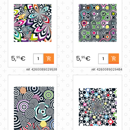
5,
€
5,
€
95
95
réf. 4260089029538
réf. 4260089029484