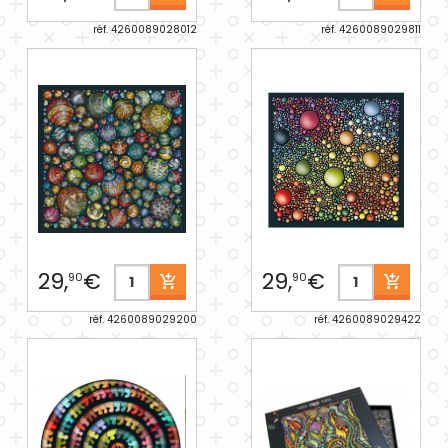
réf. 4260089028012
réf. 4260089029811
29,
€
29,
€
90
90
réf. 4260089029200
réf. 4260089029422