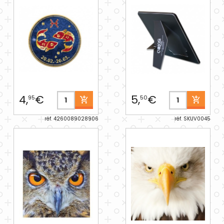
4,
€
5,
€
95
50
réf. 4260089028906
réf. SKUV0045