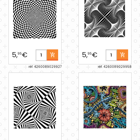
5,
€
5,
€
95
95
réf. 4260089029927
réf. 4260089029958