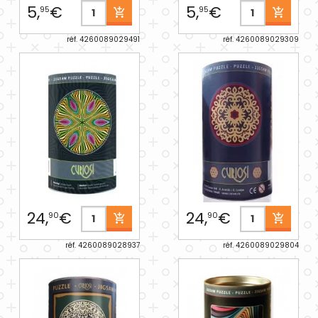
5,
€
5,
€
95
95
réf. 4260089029491
réf. 4260089029309
24,
€
24,
€
90
90
réf. 4260089028937
réf. 4260089029804