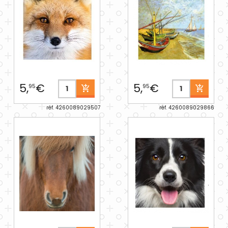
5,
€
5,
€
95
95
réf. 4260089029507
réf. 4260089029866