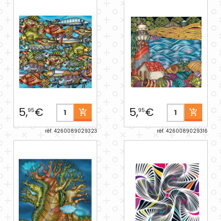
5,
€
5,
€
95
95
réf. 4260089029323
réf. 4260089029316