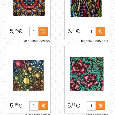
5,
€
5,
€
95
95
réf. 4260089028722
réf. 4260089028753
5,
€
5,
€
95
95