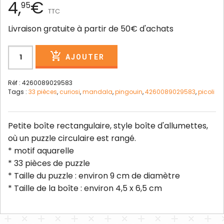
4,
€
95
TTC
Livraison gratuite à partir de 50€ d'achats
AJOUTER
Réf : 4260089029583
Tags :
33 pièces
,
curiosi
,
mandala
,
pingouin
,
4260089029583
,
picoli
Petite boîte rectangulaire, style boîte d'allumettes,
où un puzzle circulaire est rangé.
* motif aquarelle
* 33 pièces de puzzle
* Taille du puzzle : environ 9 cm de diamètre
* Taille de la boîte : environ 4,5 x 6,5 cm