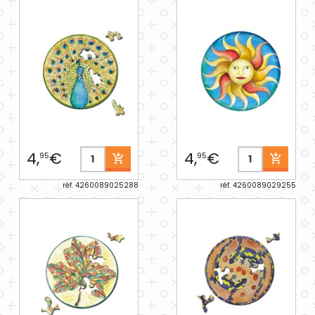
4,
€
4,
€
95
95
réf. 4260089025288
réf. 4260089029255