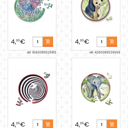
4,
€
4,
€
95
95
réf. 4260089025813
réf. 4260089029569
4,
€
4,
€
95
95