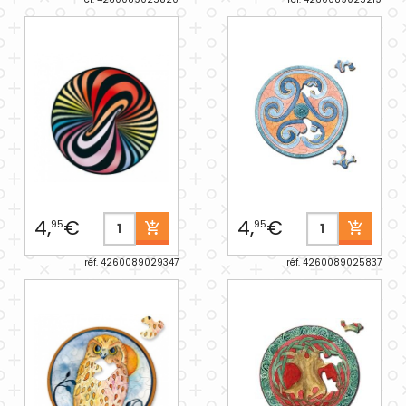
4,
€
4,
€
95
95
réf. 4260089029347
réf. 4260089025837