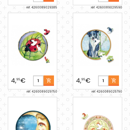
réf. 4260089029385
réf. 4260089029590
4,
€
4,
€
95
95
réf. 4260089029750
réf. 4260089025790