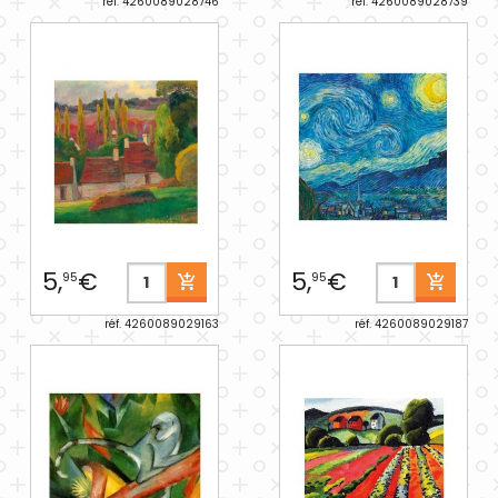
réf. 4260089028746
réf. 4260089028739
5,
€
5,
€
95
95
réf. 4260089029163
réf. 4260089029187