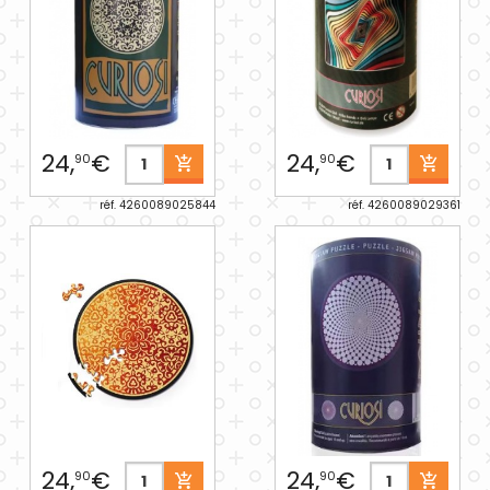
24,
€
24,
€
90
90
réf. 4260089025844
réf. 4260089029361
24,
€
24,
€
90
90