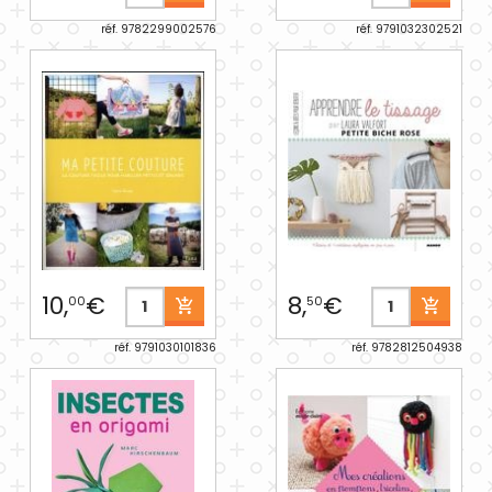
réf. 9782299002576
réf. 9791032302521
10,
€
8,
€
00
50
réf. 9791030101836
réf. 9782812504938