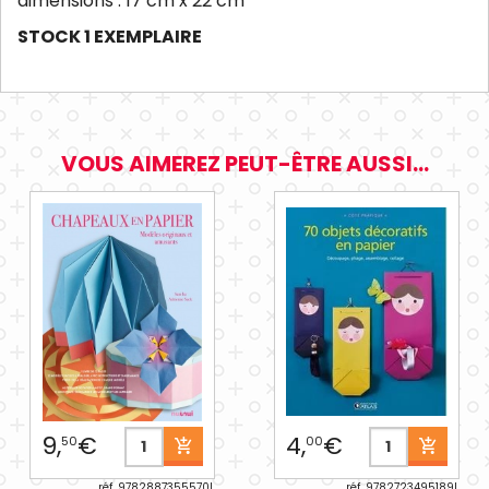
dimensions : 17 cm x 22 cm
STOCK 1 EXEMPLAIRE
VOUS AIMEREZ PEUT-ÊTRE AUSSI...
9,
€
4,
€
50
00
réf. 9782887355570L
réf. 9782723495189L