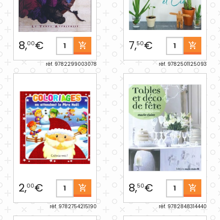
8,
€
7,
€
00
50
réf. 9782299003078
réf. 9782501125093
2,
€
8,
€
00
50
réf. 9782754215190
réf. 9782848314440