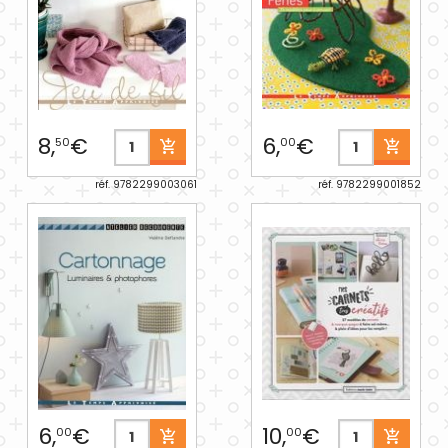
8,
€
6,
€
50
00
réf. 9782299003061
réf. 9782299001852
6,
€
10,
€
00
00