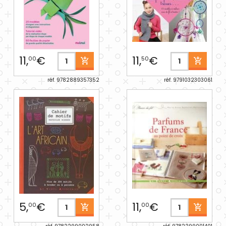
11,
€
11,
€
00
50
réf. 9782889357352
réf. 9791032303061
5,
€
11,
€
00
00