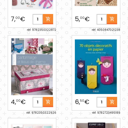
7,
€
5,
€
00
00
réf. 9782350322872
réf. 4050847021238
4,
€
6,
€
00
50
réf. 9782350322926
réf. 9782723495189