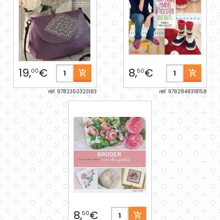
19,
€
8,
€
00
50
réf. 9782350323183
réf. 9782848318158
8,
€
50