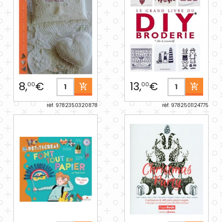
8,
€
13,
€
00
00
réf. 9782350320878
réf. 9782501124775