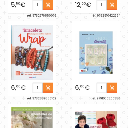
5,
€
12,
€
50
00
réf. 9782376850076
réf. 9782810422364
6,
€
6,
€
00
00
réf. 9782889356102
réf. 9791030500356