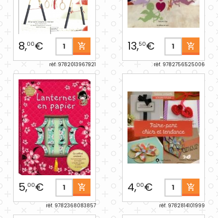
8,
€
13,
€
00
50
réf. 9782013967921
réf. 9782756525006
5,
€
4,
€
00
00
réf. 9782368083857
réf. 9782814101999