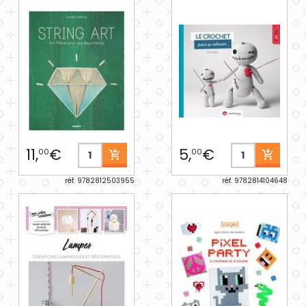
11,
€
5,
€
00
00
réf. 9782812503955
réf. 9782814104648