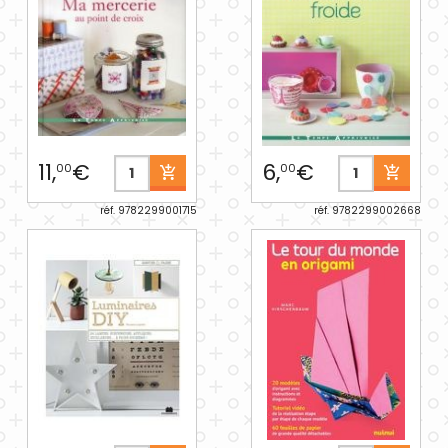
11,
€
6,
€
00
00
réf. 9782299001715
réf. 9782299002668