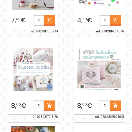
7,
€
4,
€
00
50
réf. 9782317018244
réf. 9782814104075
8,
€
8,
€
00
00
réf. 9782317018176
réf. 9782812504921