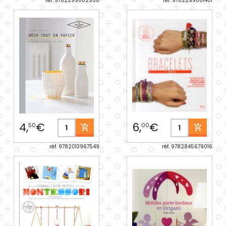
réf. 9782299002958
réf. 9782299001401
4,
€
6,
€
50
00
réf. 9782013967549
réf. 9782845679016