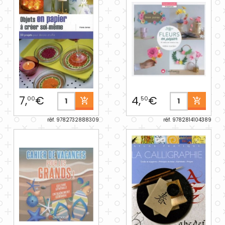
7,
€
4,
€
00
50
réf. 9782732888309
réf. 9782814104389