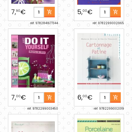
7,
€
5,
€
90
00
réf. 9782841677344
réf. 9782299002965
7,
€
6,
€
00
00
réf. 9782299003450
réf. 9782299002019