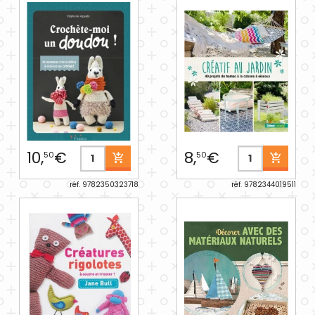
10,
€
8,
€
50
50
réf. 9782350323718
réf. 9782344019511