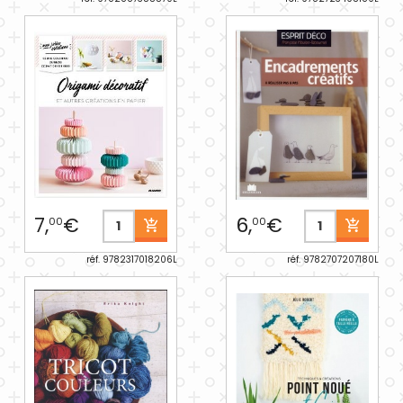
7,
€
6,
€
00
00
réf. 9782317018206L
réf. 9782707207180L