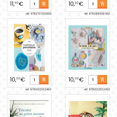
11,
€
10,
€
50
50
réf. 9782707210883
réf. 9782889357451
10,
€
10,
€
00
00
réf. 9791032302460
réf. 9791032302453