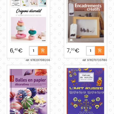
6,
€
7,
€
40
00
réf. 9782317018206
réf. 9782707207180