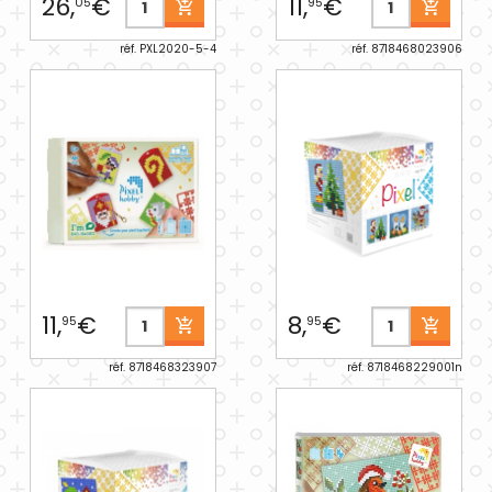
26,
€
11,
€
05
95
réf. PXL2020-5-4
réf. 8718468023906
11,
€
8,
€
95
95
réf. 8718468323907
réf. 8718468229001n