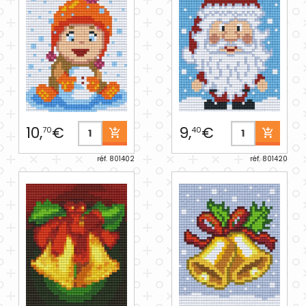
10,
€
9,
€
70
40
réf. 801402
réf. 801420