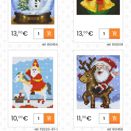
13,
€
13,
€
00
00
réf. 801454
réf. 801008
10,
€
11,
€
00
30
réf. P2020-67-1
réf. 801455