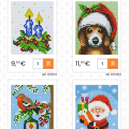
9,
€
11,
€
50
90
réf. 801104
réf. 801453