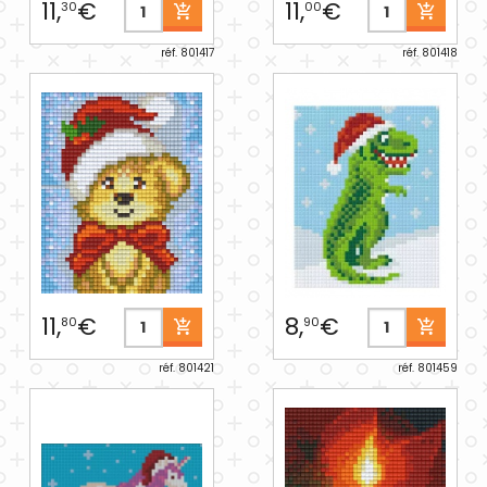
11,
€
11,
€
30
00
réf. 801417
réf. 801418
11,
€
8,
€
80
90
réf. 801421
réf. 801459