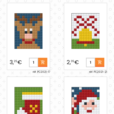
3,
€
2,
€
25
35
réf. PC2021-17
réf. PC2021-21