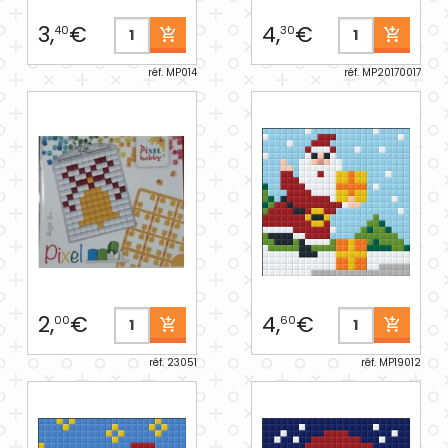
3,
€
4,
€
40
30
réf. MP014
réf. MP20170017
2,
€
4,
€
00
60
réf. 23051
réf. MP19012