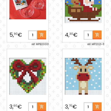
5,
€
4,
€
90
30
réf. MPB20001
réf. MP2021-11
3,
€
3,
€
60
70