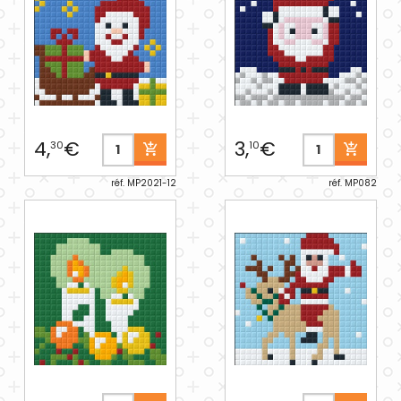
4,
€
3,
€
30
10
réf. MP2021-12
réf. MP082