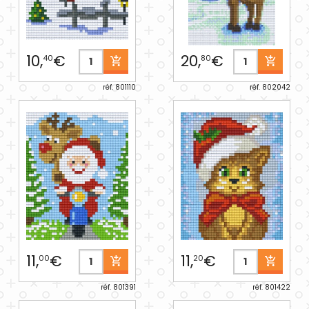
10,
€
20,
€
40
80
réf. 801110
réf. 802042
11,
€
11,
€
00
20
réf. 801391
réf. 801422