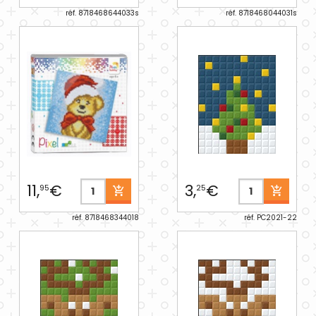
réf. 8718468644033s
réf. 8718468044031s
11,
€
3,
€
95
25
réf. 8718468344018
réf. PC2021-22