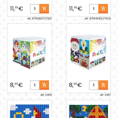
11,
€
11,
€
95
95
réf. 8718468727910
réf. 8718468527909
8,
€
8,
€
95
95
réf. 24116
réf. 24117