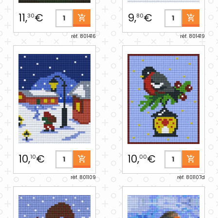
11,
€
9,
€
30
80
réf. 801416
réf. 801419
10,
€
10,
€
10
00
réf. 801109
réf. 801107d