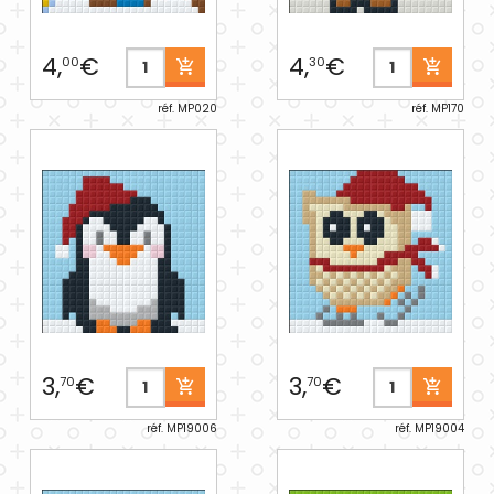
4,
€
4,
€
00
30
réf. MP020
réf. MP170
3,
€
3,
€
70
70
réf. MP19006
réf. MP19004