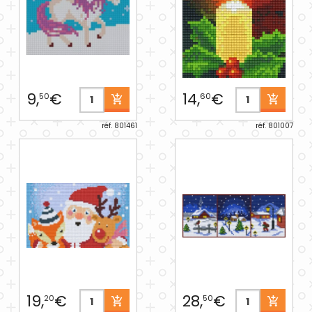
9,
€
14,
€
50
60
réf. 801461
réf. 801007
19,
€
28,
€
20
50