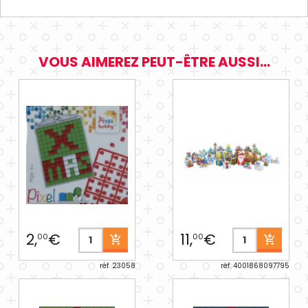
VOUS AIMEREZ PEUT-ÊTRE AUSSI...
2,
€
11,
€
00
00
réf. 23058
réf. 4001868097795