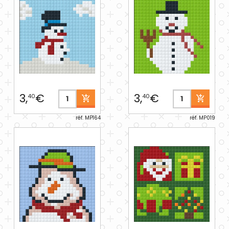
3,
€
3,
€
40
40
réf. MP164
réf. MP019