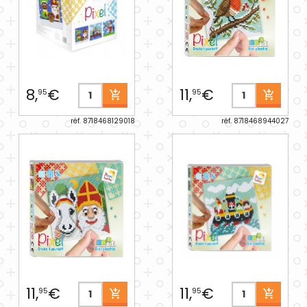
8,
€
11,
€
95
95
réf. 8718468129018
réf. 8718468944027
11,
€
11,
€
95
95