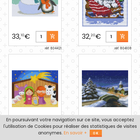
33,
€
32,
€
10
20
réf. 804421
réf. 804108
En poursuivant votre navigation sur ce site, vous acceptez
35,
€
44,
€
80
10
l'utilisation de Cookies pour réaliser des statistiques de visites
anonymes.
En savoir +
OK
réf. 804422
réf. 804300