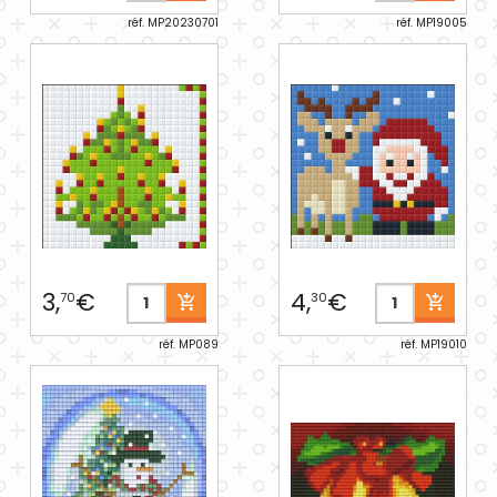
réf. MP20230701
réf. MP19005
3,
€
4,
€
70
30
réf. MP089
réf. MP19010