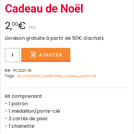
Cadeau de Noël
2,
€
00
TTC
Livraison gratuite à partir de 50€ d'achats
AJOUTER
Réf : PC2021-19
Tags :
kit
,
médaillon
,
pixelhobby
,
cadeau
,
porte clé
kit comprenant:
- 1 patron
- 1 médaillon/porte-clé
- 3 carrés de pixel
- 1 chainette