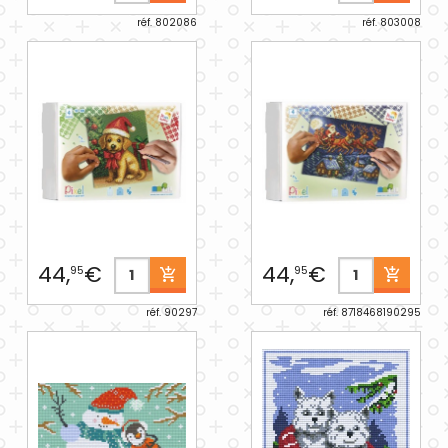
réf. 802086
réf. 803008
44,
€
44,
€
95
95
réf. 90297
réf. 8718468190295