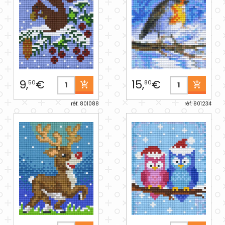
9,
€
15,
€
50
80
réf. 801088
réf. 801234