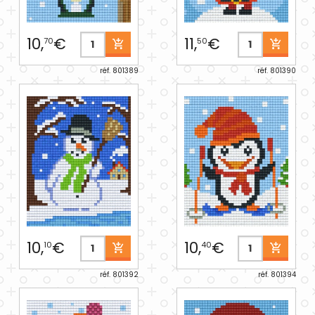
10,
€
11,
€
70
50
réf. 801389
réf. 801390
10,
€
10,
€
10
40
réf. 801392
réf. 801394