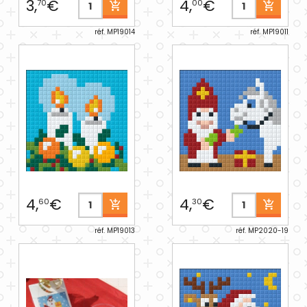
3,
€
4,
€
70
00
réf. MP19014
réf. MP19011
4,
€
4,
€
60
30
réf. MP19013
réf. MP2020-19