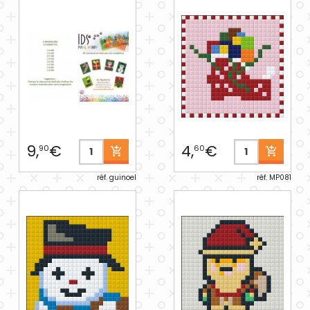
9,
€
4,
€
90
60
réf. guinoel
réf. MP081