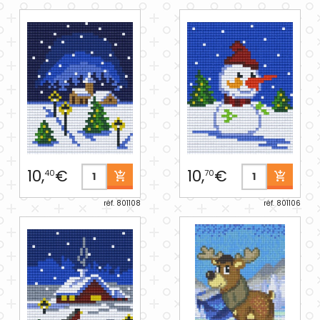
10,
€
10,
€
40
70
réf. 801108
réf. 801106