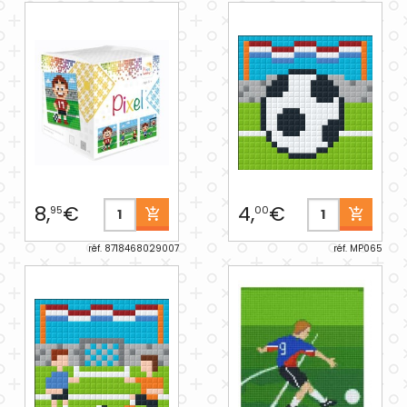
8,
€
4,
€
95
00
réf. 8718468029007
réf. MP065