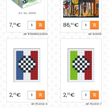
7,
€
86,
€
95
80
réf. 8718468224204
réf. 609031
2,
€
2,
€
35
35
réf. PC2021-6
réf. PC2021-7