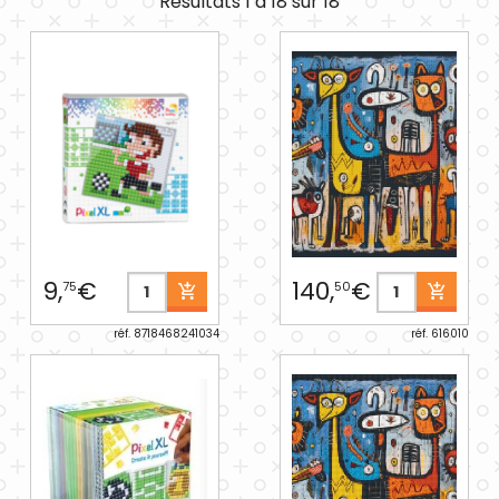
Résultats 1 à 18 sur 18
9,
€
140,
€
75
50
réf. 8718468241034
réf. 616010