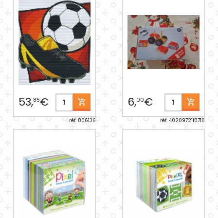
53,
€
6,
€
85
00
réf. 806136
réf. 4020972110718