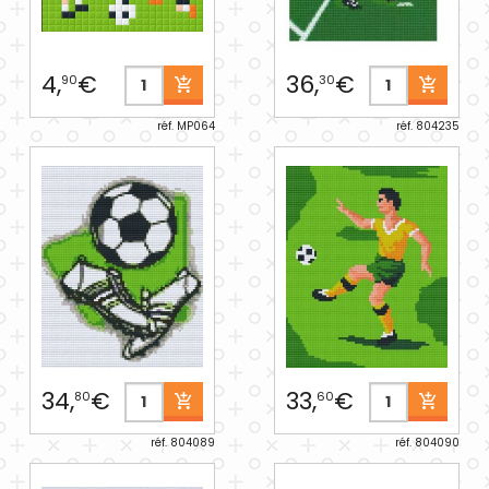
4,
€
36,
€
90
30
réf. MP064
réf. 804235
34,
€
33,
€
80
60
réf. 804089
réf. 804090