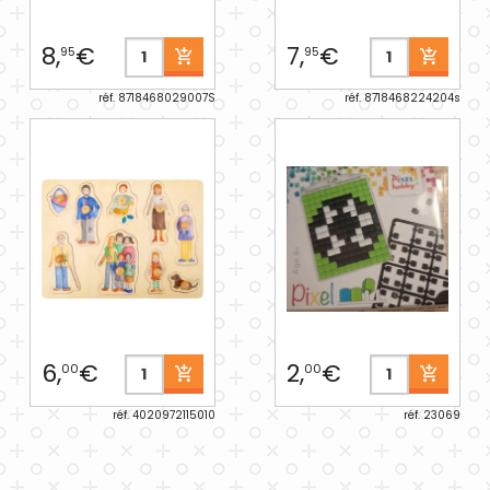
8,
€
7,
€
95
95
réf. 8718468029007S
réf. 8718468224204s
6,
€
2,
€
00
00
réf. 4020972115010
réf. 23069